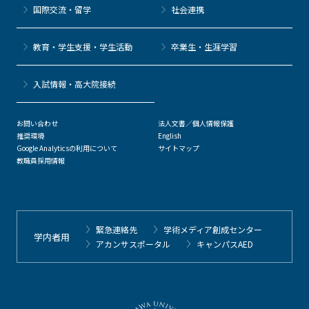
国際交流・留学
社会連携
教育・学生支援・学生活動
卒業生・生涯学習
⼊試情報・高大院接続
お問い合わせ
法人文書／個人情報保護
推奨環境
English
Google Analyticsの利用について
サイトマップ
教職員採用情報
緊急連絡先
学術メディア創成センター
学内者用
アカンサスポータル
キャンパスAED