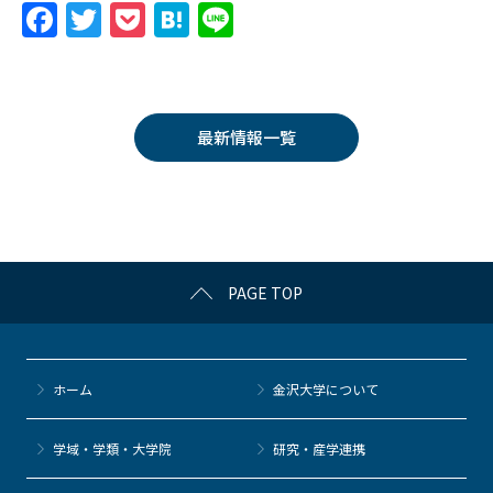
F
T
P
H
Li
a
w
o
at
n
c
itt
c
e
e
e
er
k
n
最新情報一覧
b
et
a
o
o
k
PAGE TOP
ホーム
金沢大学について
学域・学類・大学院
研究・産学連携