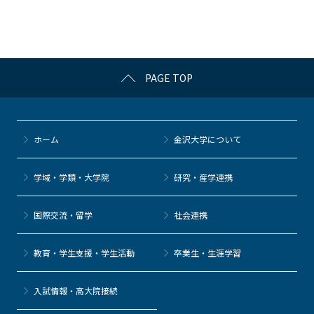
o
o
k
PAGE TOP
ホーム
金沢大学について
学域・学類・大学院
研究・産学連携
国際交流・留学
社会連携
教育・学生支援・学生活動
卒業生・生涯学習
⼊試情報・高大院接続