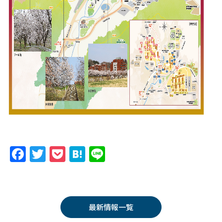
F
T
P
H
Li
a
w
o
at
n
c
itt
c
e
e
e
er
k
n
最新情報一覧
b
et
a