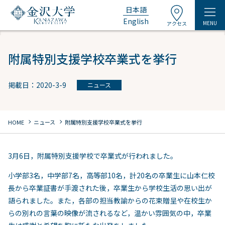
日本語
English
MENU
アクセス
附属特別支援学校卒業式を挙行
掲載日：2020-3-9
ニュース
chevron_right
chevron_right
HOME
ニュース
附属特別支援学校卒業式を挙行
3月6日，附属特別支援学校で卒業式が行われました。
小学部3名，中学部7名，高等部10名，計20名の卒業生に山本仁校
長から卒業証書が手渡された後，卒業生から学校生活の思い出が
語られました。また，各部の担当教諭からの花束贈呈や在校生か
らの別れの言葉の映像が流されるなど，温かい雰囲気の中，卒業