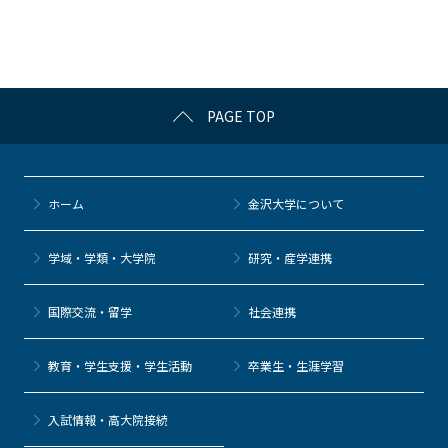
o
o
k
PAGE TOP
ホーム
金沢大学について
学域・学類・大学院
研究・産学連携
国際交流・留学
社会連携
教育・学生支援・学生活動
卒業生・生涯学習
⼊試情報・高大院接続