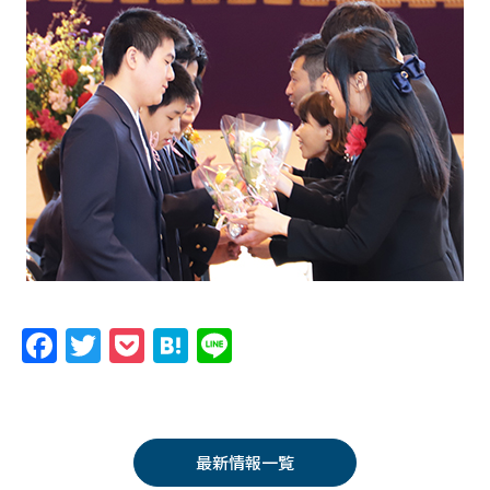
F
T
P
H
Li
a
w
o
at
n
c
itt
c
e
e
e
er
k
n
最新情報一覧
b
et
a