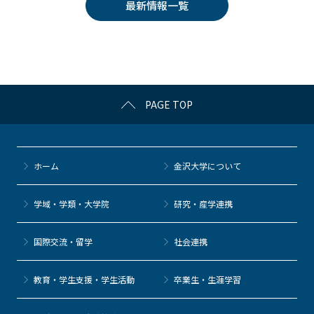
最新情報一覧
b
et
a
o
o
k
PAGE TOP
ホーム
金沢大学について
学域・学類・大学院
研究・産学連携
国際交流・留学
社会連携
教育・学生支援・学生活動
卒業生・生涯学習