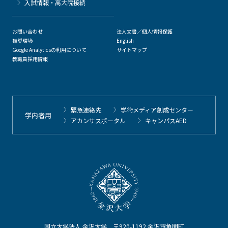
⼊試情報・高大院接続
お問い合わせ
法人文書／個人情報保護
推奨環境
English
Google Analyticsの利用について
サイトマップ
教職員採用情報
緊急連絡先
学術メディア創成センター
学内者用
アカンサスポータル
キャンパスAED
国立大学法人 金沢大学 〒920-1192 金沢市角間町