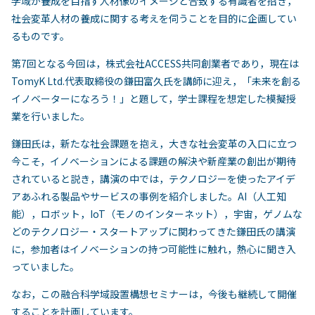
学域が養成を目指す人材像のイメージと合致する有識者を招き，
社会変革人材の養成に関する考えを伺うことを目的に企画してい
るものです。
第7回となる今回は，株式会社ACCESS共同創業者であり，現在は
TomyK Ltd.代表取締役の鎌田富久氏を講師に迎え，「未来を創る
イノベーターになろう！」と題して，学士課程を想定した模擬授
業を行いました。
鎌田氏は，新たな社会課題を抱え，大きな社会変革の入口に立つ
今こそ，イノベーションによる課題の解決や新産業の創出が期待
されていると説き，講演の中では，テクノロジーを使ったアイデ
アあふれる製品やサービスの事例を紹介しました。AI（人工知
能），ロボット，IoT（モノのインターネット），宇宙，ゲノムな
どのテクノロジー・スタートアップに関わってきた鎌田氏の講演
に，参加者はイノベーションの持つ可能性に触れ，熱心に聞き入
っていました。
なお，この融合科学域設置構想セミナーは，今後も継続して開催
することを計画しています。