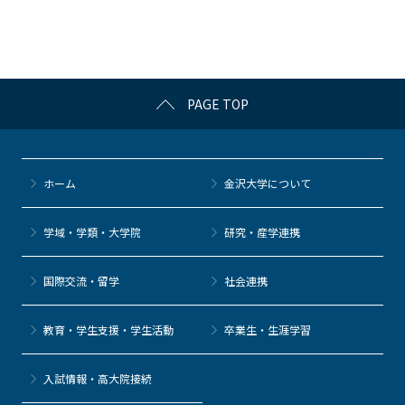
o
o
k
PAGE TOP
ホーム
金沢大学について
学域・学類・大学院
研究・産学連携
国際交流・留学
社会連携
教育・学生支援・学生活動
卒業生・生涯学習
⼊試情報・高大院接続