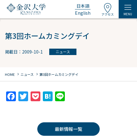
日本語
English
MENU
アクセス
第3回ホームカミングデイ
掲載日：2009-10-1
ニュース
chevron_right
chevron_right
HOME
ニュース
第3回ホームカミングデイ
F
T
P
H
Li
a
w
o
at
n
c
itt
c
e
e
e
er
k
n
最新情報一覧
b
et
a