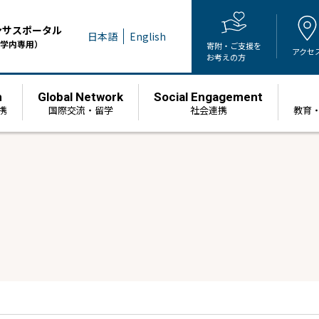
ンサスポータル
日本語
English
学内専用）
寄附・ご支援を
アクセ
お考えの方
h
Global Network
Social Engagement
携
国際交流・留学
社会連携
教育