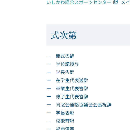
いしかわ総合スポーツセンター
メイ
式次第
一 開式の辞
一 学位記授与
一 学長告辞
一 在学生代表送辞
一 卒業生代表答辞
一 修了生代表答辞
一 同窓会連絡協議会会長祝辞
一 学長表彰
一 校歌斉唱
一 祝典演奏