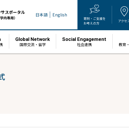
ンサスポータル
日本語
English
学内専用）
寄附・ご支援を
アクセ
お考えの方
h
Global Network
Social Engagement
携
国際交流・留学
社会連携
教育
式