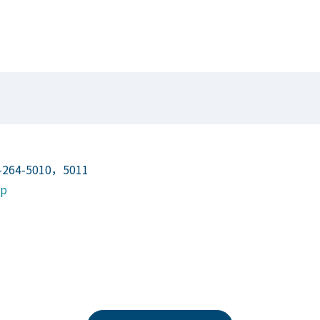
64-5010，5011
jp