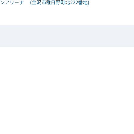
ンアリーナ (金沢市稚日野町北222番地)