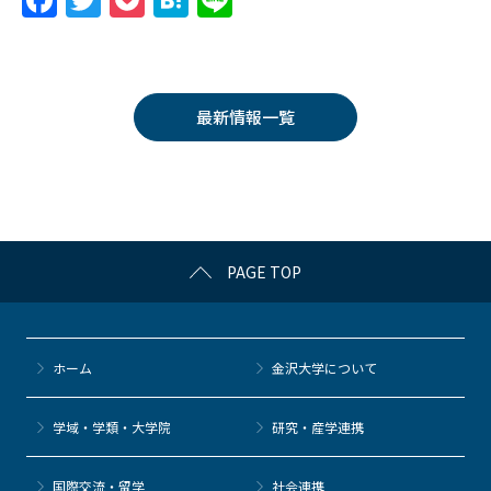
F
T
P
H
Li
a
w
o
at
n
c
itt
c
e
e
e
er
k
n
最新情報一覧
b
et
a
o
o
k
PAGE TOP
ホーム
金沢大学について
学域・学類・大学院
研究・産学連携
国際交流・留学
社会連携