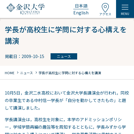
日本語
English
MENU
アクセス
学長が高校生に学問に対する心構えを
講演
掲載日：2009-10-15
ニュース
chevron_right
chevron_right
HOME
ニュース
学長が高校生に学問に対する心構えを講演
10月5日，金沢二水高校において金沢大学長講演会が行われ，同校
の卒業生である中村信一学長が「自分を動かしてきたもの」と題
して講演しました。
学長講演会は，高校生を対象に，本学のアドミッションポリシ
ー，学域学類再編の趣旨等を周知するとともに，学長みずから学