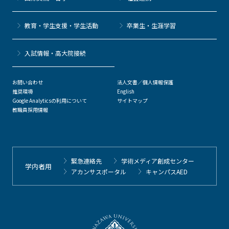
教育・学生支援・学生活動
卒業生・生涯学習
⼊試情報・高大院接続
お問い合わせ
法人文書／個人情報保護
推奨環境
English
Google Analyticsの利用について
サイトマップ
教職員採用情報
緊急連絡先
学術メディア創成センター
学内者用
アカンサスポータル
キャンパスAED