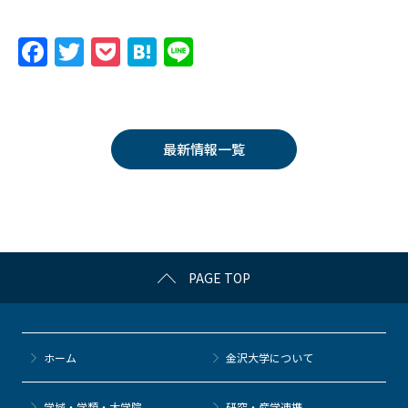
F
T
P
H
Li
a
w
o
at
n
c
itt
c
e
e
e
er
k
n
最新情報一覧
b
et
a
o
o
k
PAGE TOP
ホーム
金沢大学について
学域・学類・大学院
研究・産学連携