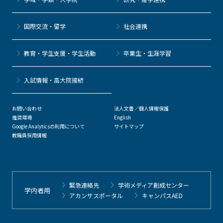
国際交流・留学
社会連携
教育・学生支援・学生活動
卒業生・生涯学習
⼊試情報・高大院接続
お問い合わせ
法人文書／個人情報保護
推奨環境
English
Google Analyticsの利用について
サイトマップ
教職員採用情報
緊急連絡先
学術メディア創成センター
学内者用
アカンサスポータル
キャンパスAED