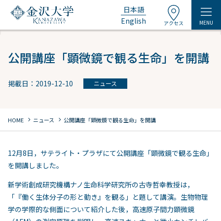
日本語
English
MENU
アクセス
公開講座「顕微鏡で観る生命」を開講
掲載日：2019-12-10
ニュース
chevron_right
chevron_right
HOME
ニュース
公開講座「顕微鏡で観る生命」を開講
12月8日，サテライト・プラザにて公開講座「顕微鏡で観る生命」
を開講しました。
新学術創成研究機構ナノ生命科学研究所の古寺哲幸教授は，
「『働く生体分子の形と動き』を観る」と題して講演。生物物理
学の学際的な側面について紹介した後，高速原子間力顕微鏡