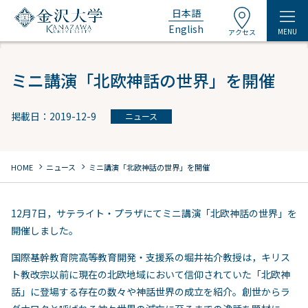
日本語
English
MENU
アクセス
ミニ講演「北欧神話の世界」を開催
掲載日：2019-12-9
ニュース
chevron_right
chevron_right
HOME
ニュース
ミニ講演「北欧神話の世界」を開催
12月7日，サテライト・プラザにてミニ講演「北欧神話の世界」を
開催しました。
国際基幹教育院高等教育開発・支援系の堀井祐介教授は，キリス
ト教改宗以前に現在の北欧地域において信仰されていた「北欧神
話」に登場する存在の数々や神話世界の成立を紹介。創世からラ