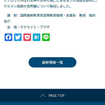
グナロクと呼ばれる神々世界の滅亡に至るまでの逸話を題材に，
ゲルマン民族の世界観について解説しました。
講 師：国際基幹教育院高等教育開発・支援系 教授 堀井
祐介
会 場：サテライト・プラザ
F
T
P
H
Li
a
w
o
at
n
c
itt
c
e
e
e
er
k
n
最新情報一覧
b
et
a
o
o
k
PAGE TOP