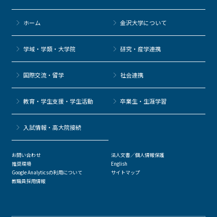
ホーム
金沢大学について
学域・学類・大学院
研究・産学連携
国際交流・留学
社会連携
教育・学生支援・学生活動
卒業生・生涯学習
⼊試情報・高大院接続
お問い合わせ
法人文書／個人情報保護
推奨環境
English
Google Analyticsの利用について
サイトマップ
教職員採用情報