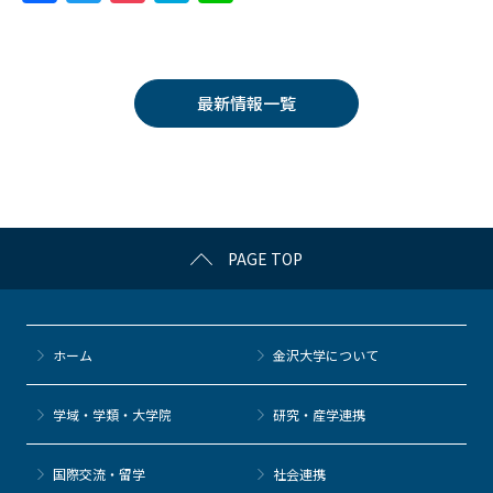
a
w
o
at
n
c
itt
c
e
e
e
er
k
n
最新情報一覧
b
et
a
o
o
k
PAGE TOP
ホーム
金沢大学について
学域・学類・大学院
研究・産学連携
国際交流・留学
社会連携