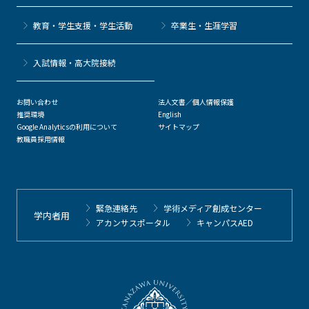
教育・学生支援・学生活動
卒業生・生涯学習
⼊試情報・高大院接続
お問い合わせ
法人文書／個人情報保護
推奨環境
English
Google Analyticsの利用について
サイトマップ
教職員採用情報
緊急連絡先
学術メディア創成センター
学内者用
アカンサスポータル
キャンパスAED