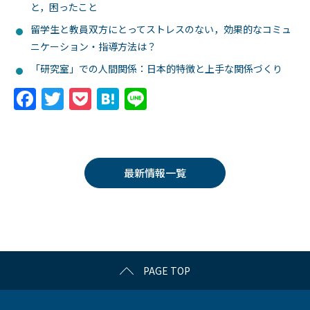
と，困ったこと
留学生と教員双方にとってストレスのない，効果的なコミュ
ニケーション・指導方法は？
「研究室」での人間関係：日本的特徴と上手な関係づくり
F
T
P
H
Li
a
w
o
at
n
c
itt
c
e
e
e
er
k
n
最新情報一覧
b
et
a
o
o
k
PAGE TOP