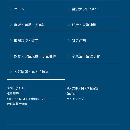
ホーム
金沢大学について
学域・学類・大学院
研究・産学連携
国際交流・留学
社会連携
教育・学生支援・学生活動
卒業生・生涯学習
⼊試情報・高大院接続
お問い合わせ
法人文書／個人情報保護
推奨環境
English
Google Analyticsの利用について
サイトマップ
教職員採用情報