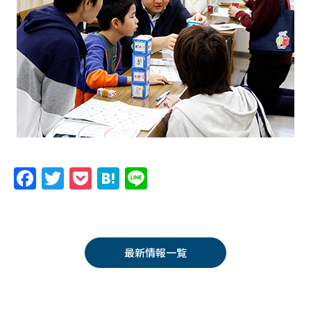
F
T
P
H
Li
a
w
o
at
n
c
itt
c
e
e
e
er
k
n
最新情報一覧
b
et
a
o