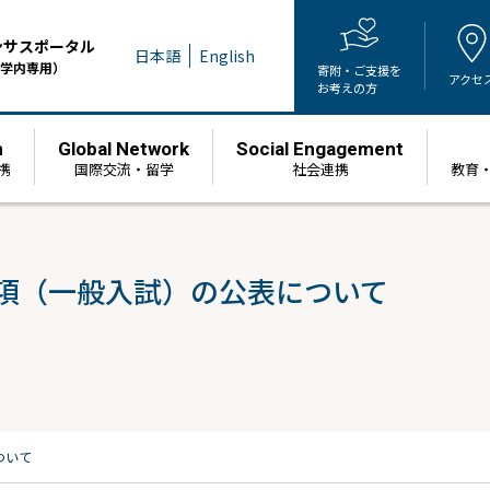
ンサスポータル
日本語
English
学内専用）
寄附・ご支援を
アクセ
お考えの方
h
Global Network
Social Engagement
携
国際交流・留学
社会連携
教育
要項（一般入試）の公表について
ついて