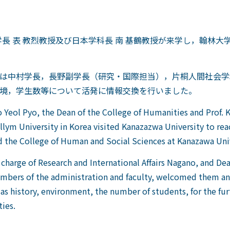
学長 表 教烈教授及び日本学科長 南 基鶴教授が来学し，翰林
は中村学長，長野副学長（研究・国際担当），片桐人間社会学
境，学生数等について活発に情報交換を行いました。
 Yeol Pyo, the Dean of the College of Humanities and Prof. 
lym University in Korea visited Kanazazwa University to r
d the College of Human and Social Sciences at Kanazawa Univ
charge of Research and International Affairs Nagano, and De
embers of the administration and faculty, welcomed them a
h as history, environment, the number of students, for the f
ies.