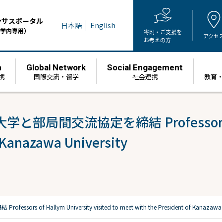
ンサスポータル
日本語
English
学内専用）
寄附・ご支援を
アクセ
お考えの方
h
Global Network
Social Engagement
携
国際交流・留学
社会連携
教育
流協定を締結 Professors of Hall
 Kanazawa University
llym University visited to meet with the President of Kanazawa Un