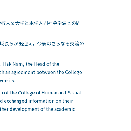
大学校人文大学と本学人間社会学域との間
域長らが出迎え，今後のさらなる交流の
Ki Hak Nam, the Head of the
each an agreement between the College
ersity.
an of the College of Human and Social
nd exchanged information on their
urther development of the academic