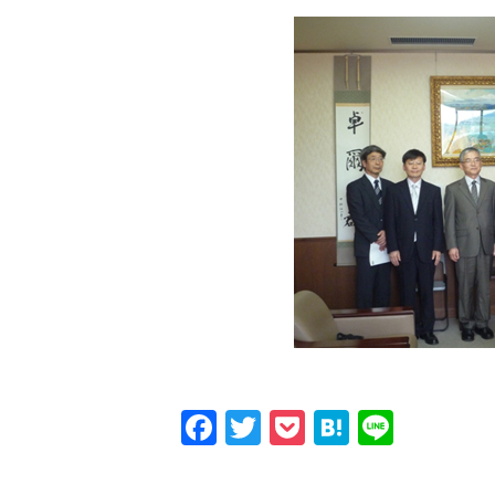
Facebook
Twitter
Pocket
Hatena
Line