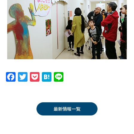
F
T
P
H
Li
a
w
o
at
n
c
itt
c
e
e
e
er
k
n
最新情報一覧
b
et
a
o