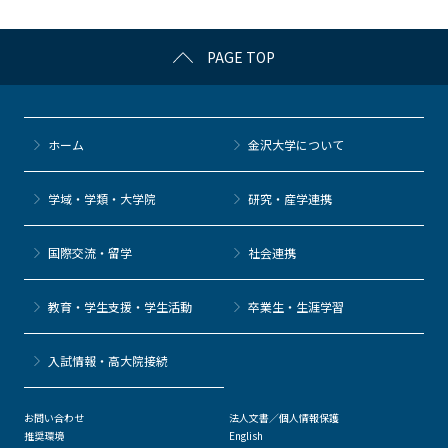
o
k
PAGE TOP
ホーム
金沢大学について
学域・学類・大学院
研究・産学連携
国際交流・留学
社会連携
教育・学生支援・学生活動
卒業生・生涯学習
⼊試情報・高大院接続
お問い合わせ
法人文書／個人情報保護
推奨環境
English