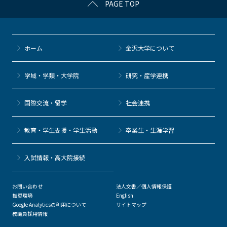
PAGE TOP
ホーム
金沢大学について
学域・学類・大学院
研究・産学連携
国際交流・留学
社会連携
教育・学生支援・学生活動
卒業生・生涯学習
⼊試情報・高大院接続
お問い合わせ
法人文書／個人情報保護
推奨環境
English
Google Analyticsの利用について
サイトマップ
教職員採用情報