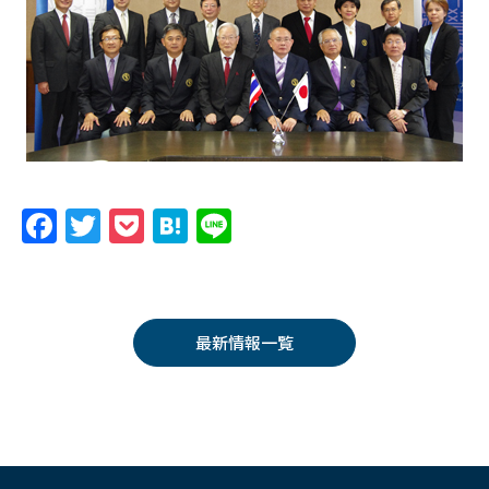
F
T
P
H
Li
a
w
o
at
n
c
itt
c
e
e
e
er
k
n
最新情報一覧
b
et
a
o
o
k