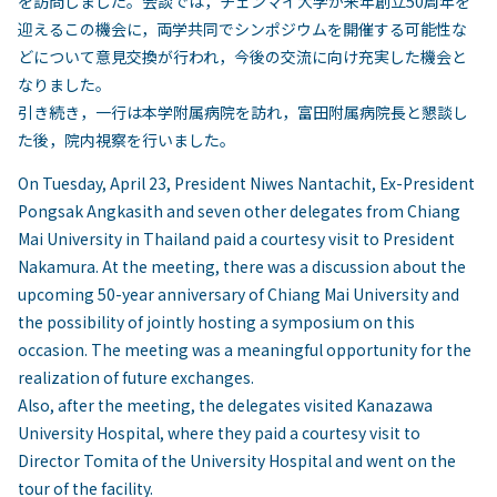
を訪問しました。会談では，チェンマイ大学が来年創立50周年を
迎えるこの機会に，両学共同でシンポジウムを開催する可能性な
どについて意見交換が行われ，今後の交流に向け充実した機会と
なりました。
引き続き，一行は本学附属病院を訪れ，富田附属病院長と懇談し
た後，院内視察を行いました。
On Tuesday, April 23, President Niwes Nantachit, Ex-President
Pongsak Angkasith and seven other delegates from Chiang
Mai University in Thailand paid a courtesy visit to President
Nakamura. At the meeting, there was a discussion about the
upcoming 50-year anniversary of Chiang Mai University and
the possibility of jointly hosting a symposium on this
occasion. The meeting was a meaningful opportunity for the
realization of future exchanges.
Also, after the meeting, the delegates visited Kanazawa
University Hospital, where they paid a courtesy visit to
Director Tomita of the University Hospital and went on the
tour of the facility.