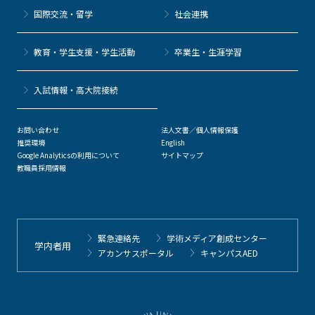
国際交流・留学
社会連携
教育・学生支援・学生活動
卒業生・生涯学習
⼊試情報・高大院接続
お問い合わせ
法人文書／個人情報保護
推奨環境
English
Google Analyticsの利用について
サイトマップ
教職員採用情報
緊急連絡先
学術メディア創成センター
学内者用
アカンサスポータル
キャンパスAED