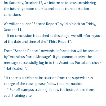
for Saturday, October 12, we inform as follows considering
the future typhoon courses and public transportation
conditions.
We will announce "Second Report" by 14 o'clock on Friday,
October 11.
If no conclusion is reached at this stage, we will inform you
of the date and time of the "Third Report".
From “Second Report” onwards, information will be sent out
by “Acanthus Portal Message”. If you cannot receive the
message successfully, log in to the Acanthus Portal and check
“Notification”.
* If there is a different instruction from the supervisor in
charge of the class, please follow that instruction.
* For off-campus training, follow the instructions from
each training site.