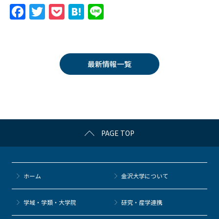
F
T
P
H
Li
a
w
o
at
n
c
itt
c
e
e
e
er
k
n
最新情報一覧
b
et
a
o
o
k
PAGE TOP
ホーム
金沢大学について
学域・学類・大学院
研究・産学連携