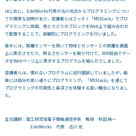
はじめに， EdelWorks代表の古川光氏からプログラミングについ
ての簡単な説明があり，受講者らはさっそく「M5Stack」でプロ
グラミングに挑戦。色とりどりのブロックをWeb上で組み合わせ
て配置することで，直観的にプログラミングを行いました。
後半には，距離センサーを用いて物体とセンサーとの距離を画面
上に表示させたり，明るさセンサーを取り付けて，Wifi経由でデー
タをWebページ上に表示するプログラムを組んだりしました。
受講者らは，慣れないプログラムに試行錯誤していましたが，最
後には自分の思い通りにプログラミング。「M5Stack」を通じて
プログラミングの可能性と奥深さを体験する良い機会になりまし
た。
主任講師：理工研究域電子情報通信学系 教授 秋田 純一
EdelWorks 代表 古川 光