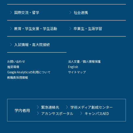
国際交流・留学
社会連携
教育・学生支援・学生活動
卒業生・生涯学習
⼊試情報・高大院接続
お問い合わせ
法人文書／個人情報保護
推奨環境
English
Google Analyticsの利用について
サイトマップ
教職員採用情報
緊急連絡先
学術メディア創成センター
学内者用
アカンサスポータル
キャンパスAED