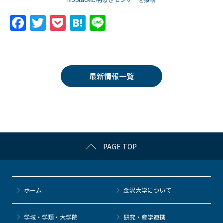
F
T
P
H
Li
a
w
o
at
n
c
itt
c
e
e
e
er
k
n
最新情報一覧
b
et
a
o
o
k
PAGE TOP
ホーム
金沢大学について
学域・学類・大学院
研究・産学連携