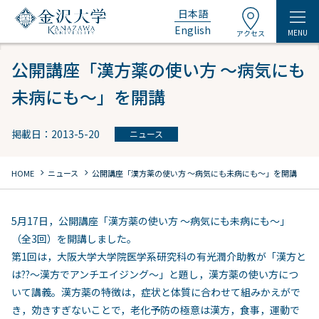
日本語
English
MENU
アクセス
公開講座「漢方薬の使い方 ～病気にも
未病にも～」を開講
掲載日：2013-5-20
ニュース
chevron_right
chevron_right
HOME
ニュース
公開講座「漢方薬の使い方 ～病気にも未病にも～」を開講
5月17日，公開講座「漢方薬の使い方 ～病気にも未病にも～」
（全3回）を開講しました。
第1回は，大阪大学大学院医学系研究科の有光潤介助教が「漢方と
は??～漢方でアンチエイジング～」と題し，漢方薬の使い方につ
いて講義。漢方薬の特徴は，症状と体質に合わせて組みかえがで
き，効きすぎないことで，老化予防の極意は漢方，食事，運動で