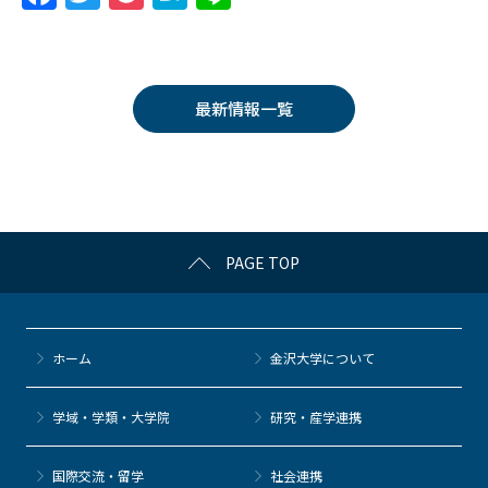
a
w
o
at
n
c
itt
c
e
e
e
er
k
n
最新情報一覧
b
et
a
o
o
k
PAGE TOP
ホーム
金沢大学について
学域・学類・大学院
研究・産学連携
国際交流・留学
社会連携