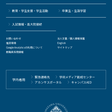
教育・学生支援・学生活動
卒業生・生涯学習
⼊試情報・高大院接続
お問い合わせ
法人文書／個人情報保護
推奨環境
English
Google Analyticsの利用について
サイトマップ
教職員採用情報
緊急連絡先
学術メディア創成センター
学内者用
アカンサスポータル
キャンパスAED