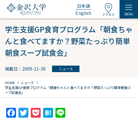
日本語
English
MENU
アクセス
学生支援GP食育プログラム「朝食ちゃ
んと食べてますか？野菜たっぷり簡単
朝食スープ試食会」
掲載日：2009-11-30
ニュース
chevron_right
chevron_right
HOME
ニュース
学生支援GP食育プログラム「朝食ちゃんと食べてますか？野菜たっぷり簡単朝食ス
ープ試食会」
F
T
P
H
Li
a
w
o
at
n
c
itt
c
e
e