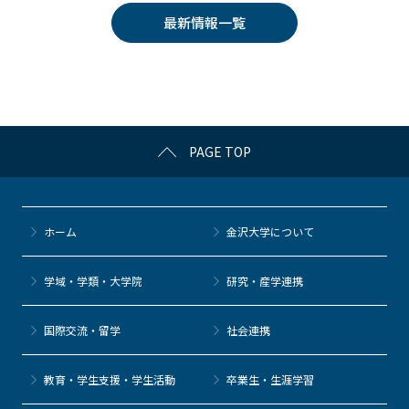
e
er
k
n
最新情報一覧
b
et
a
o
o
k
PAGE TOP
ホーム
金沢大学について
学域・学類・大学院
研究・産学連携
国際交流・留学
社会連携
教育・学生支援・学生活動
卒業生・生涯学習