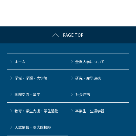
o
o
k
PAGE TOP
ホーム
金沢大学について
学域・学類・大学院
研究・産学連携
国際交流・留学
社会連携
教育・学生支援・学生活動
卒業生・生涯学習
⼊試情報・高大院接続