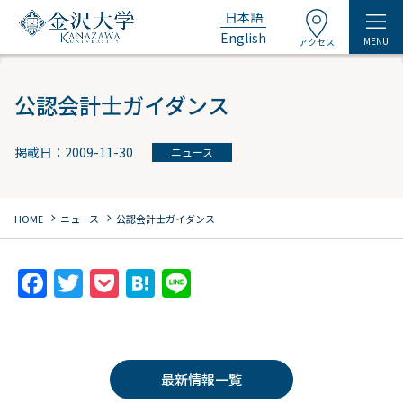
日本語
English
MENU
アクセス
公認会計士ガイダンス
掲載日：2009-11-30
ニュース
chevron_right
chevron_right
HOME
ニュース
公認会計士ガイダンス
F
T
P
H
Li
a
w
o
at
n
c
itt
c
e
e
e
er
k
n
最新情報一覧
b
et
a