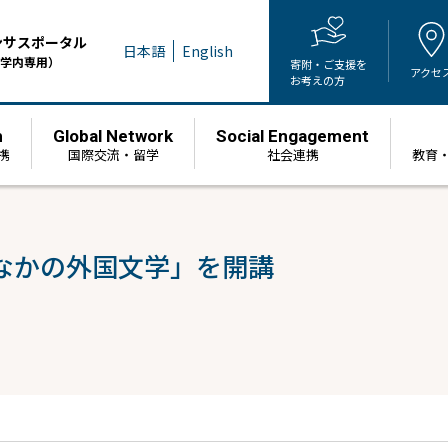
ンサスポータル
日本語
English
学内専用）
寄附・ご支援を
アクセ
お考えの方
h
Global Network
Social Engagement
携
国際交流・留学
社会連携
教育
なかの外国文学」を開講