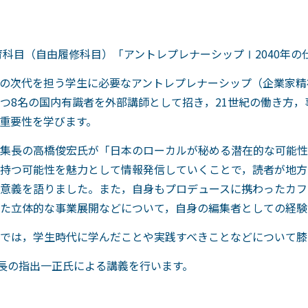
育科目（自由履修科目）「アントレプレナーシップⅠ2040年
の次代を担う学生に必要なアントレプレナーシップ（企業家精
つ8名の国内有識者を外部講師として招き，21世紀の働き方
重要性を学びます。
pan統括編集長の高橋俊宏氏が「日本のローカルが秘める潜在的な可
持つ可能性を魅力として情報発信していくことで，読者が地方
義を語りました。また，自身もプロデュースに携わったカフェ「c
た立体的な事業展開などについて，自身の編集者としての経験
では，学生時代に学んだことや実践すべきことなどについて膝
集長の指出一正氏による講義を行います。