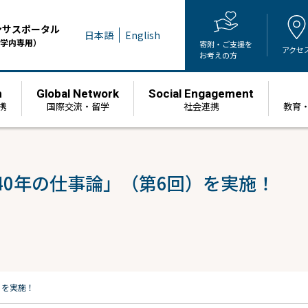
ンサスポータル
日本語
English
学内専用）
寄附・ご支援を
アクセ
お考えの方
h
Global Network
Social Engagement
携
国際交流・留学
社会連携
教育
40年の仕事論」（第6回）を実施！
）を実施！