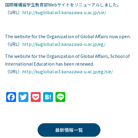
国際機構留学生教育部Webサイトをリニューアルしました。
（URL）
http://kuglobal.w3.kanazawa-u.ac.jp/sie/
The website for the Organization of Global Affairs now open.
（URL）
http://kuglobal.w3.kanazawa-u.ac.jp/eg/
The website for the Organization of Global Affairs, School of
International Education has been renewed.
（URL）
http://kuglobal.w3.kanazawa-u.ac.jp/eg/sie/
F
T
P
H
Li
a
w
o
at
n
c
itt
c
e
e
e
er
k
n
最新情報一覧
b
et
a