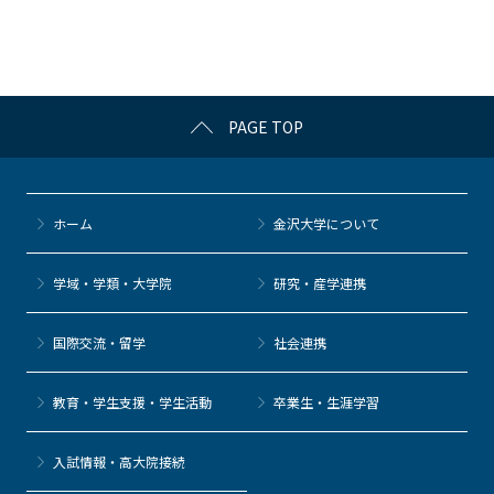
o
o
k
PAGE TOP
ホーム
金沢大学について
学域・学類・大学院
研究・産学連携
国際交流・留学
社会連携
教育・学生支援・学生活動
卒業生・生涯学習
⼊試情報・高大院接続