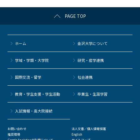
k
PAGE TOP
ホーム
金沢大学について
学域・学類・大学院
研究・産学連携
国際交流・留学
社会連携
教育・学生支援・学生活動
卒業生・生涯学習
⼊試情報・高大院接続
お問い合わせ
法人文書／個人情報保護
推奨環境
English
Google Analyticsの利用について
サイトマップ