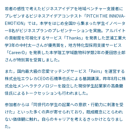
若者の感性で考えたビジネスアイデアを地域ベンチャー支援者に
プレゼンするビジネスアイデアコンテスト「PITCH THE INNOVA-
EMOTION」では，本学をはじめ全国から集まった学生イノベータ
ー8名がビジネスプランのプレゼンテーションを実施。アルバイト
の貢献度を可視化するサービス「Thanks」を発表した芝浦工業大
学3年の中村太一さんが優秀賞を，地方特化型採用支援サービス
「CareerD」を発表した本学理工学域数物科学類2年の菱田悠士郎
さんが特別賞を受賞しました。
また，国内最大級の恋愛マッチングサービス「Pairs」を運営する
株式会社エウレカCEOの石橋準也氏による基調講演，昨年8月に株
式会社メンヘラテクノロジーを設立した現役学生起業家の高桑蘭
佳氏によるトークセッションも行われました。
参加者からは「同世代の学生の起業への意欲・行動力に刺激を受
けた」といった多くの声が寄せられており，既成概念にとらわれ
ない価値観に触れ，自らのキャリアを考えるきっかけとなりまし
た。