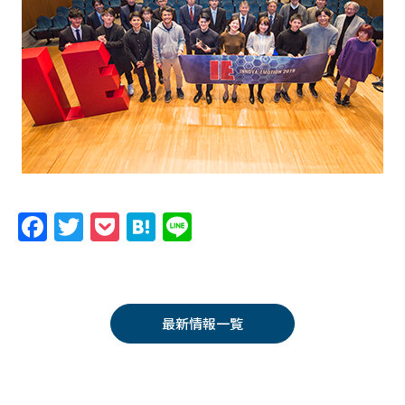
F
T
P
H
Li
a
w
o
at
n
c
itt
c
e
e
e
er
k
n
最新情報一覧
b
et
a
o
o