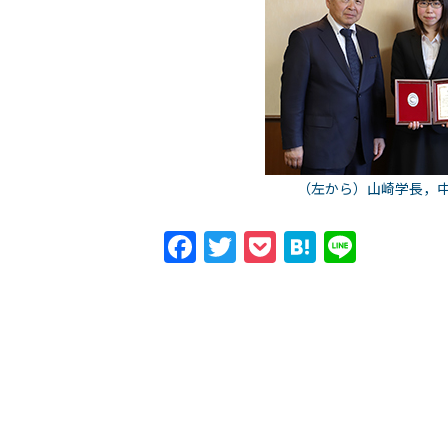
（左から）山崎学長，
Facebook
Twitter
Pocket
Hatena
Line