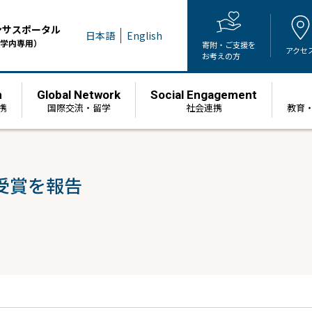
ンサスポータル
日本語
English
学内専用）
寄附・ご支援を
アクセ
お考えの方
h
Global Network
Social Engagement
携
国際交流・留学
社会連携
教育
受賞を報告