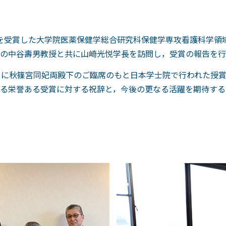
賞を受賞した大学院医薬保健学総合研究科保健学専攻看護科学領
の中谷壽男教授と共に山崎光悦学長を訪問し，受賞の報告を行
日に秋篠宮同妃両殿下のご臨席のもと日本学士院で行われた授
る栄誉ある受賞に対する祝辞と，今後の更なる活躍を期待する