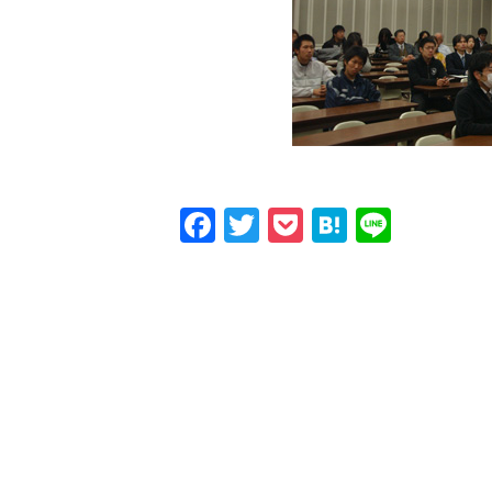
Facebook
Twitter
Pocket
Hatena
Line