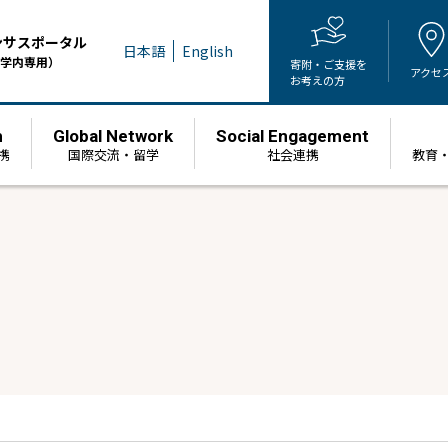
ンサスポータル
日本語
English
学内専用）
寄附・ご支援を
アクセ
お考えの方
h
Global Network
Social Engagement
携
国際交流・留学
社会連携
教育