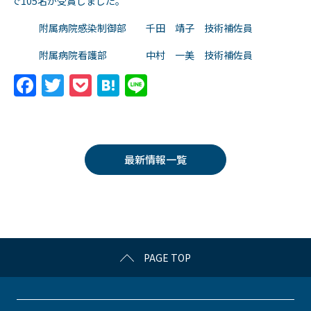
で105名が受賞しました。
附属病院感染制御部 千田 靖子 技術補佐員
附属病院看護部 中村 一美 技術補佐員
F
T
P
H
Li
a
w
o
at
n
c
itt
c
e
e
e
er
k
n
最新情報一覧
b
et
a
o
o
k
PAGE TOP