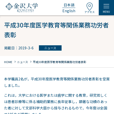
日本語
English
MENU
アクセス
平成30年度医学教育等関係業務功労者
表彰
掲載日：2019-3-6
ニュース
chevron_right
chevron_right
HOME
ニュース
平成30年度医学教育等関係業務功労者表彰
本学職員2名が，平成30年度医学教育等関係業務功労者表彰を受賞
しました。
これは，大学における医学または歯学に関する教育，研究若しく
は患者診療等に係る補助的業務に長年従事し，顕著な功績のあっ
た者に対して文部科学大臣から授与されるもので，今年度は全国