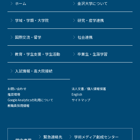
ホーム
金沢大学について
学域・学類・大学院
研究・産学連携
国際交流・留学
社会連携
教育・学生支援・学生活動
卒業生・生涯学習
⼊試情報・高大院接続
お問い合わせ
法人文書／個人情報保護
推奨環境
English
Google Analyticsの利用について
サイトマップ
教職員採用情報
緊急連絡先
学術メディア創成センター