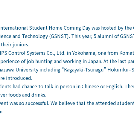
h international Student Home Coming Day was hosted by the 
ience and Technology (GSNST). This year, 5 alumni of GSNS
their juniors.
 MHPS Control Systems Co., Ltd. in Yokohama, one from Komat
perience of job hunting and working in Japan. At the last pa
nazawa University including “Kagayaki-Tsunagu” Hokuriku
re introduced.
dents had chance to talk in person in Chinese or English. T
er foods and drinks.
vent was so successful. We believe that the attended student
n.