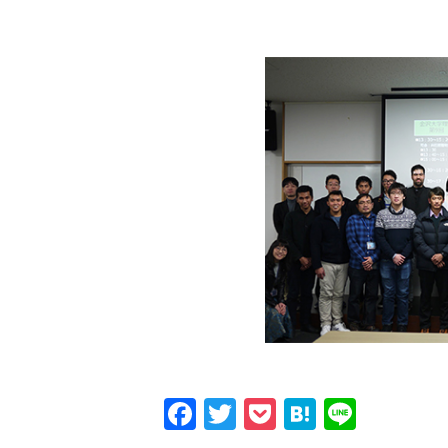
Facebook
Twitter
Pocket
Hatena
Line