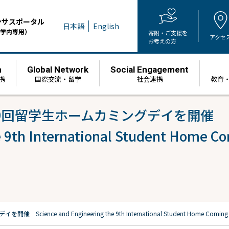
ンサスポータル
日本語
English
学内専用）
寄附・ご支援を
アクセ
お考えの方
h
Global Network
Social Engagement
携
国際交流・留学
社会連携
教育
9回留学生ホームカミングデイを開催
 9th International Student Home Co
デイを開催
Science and Engineering the 9th International Student Home Coming D