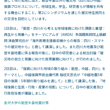
通じて得た知見に加え，能登半島以外の被災地（四川及び中越）
復興プロセスについて，地域住民，学生，研究者らが情報を共有
する機会にすること，第2にシンポジウムを通じた被災地住民同士
の交流を目的としています。
1日目は，「能登・四川から考える地域復興に向けた課題と展望：
再生から発展へ」をテーマにアムダ〔AMDA〕多国籍医師団上級顧
問 津曲賢司氏が「海外医療支援最前線からの報告：四川・スマト
ラの被災地から」と題して講演しました。また四川大地震及び能
登半島地震に係る報告の後に，日中の研究者による総合討論「被
災地の自立と発展に向けた政策展開に向けて」が行われました。
2日目は，「復興に向けた地域の取り組み：能登，中越，四川」を
テーマとし，中越復興市民会議代表 稲垣文彦氏が「中越地震5年
目の復興：5年間の取り組みを通して」と題して講演した後，「地
域復興と住民・行政・産業の役割」について，日中の被災者及び
行政担当者が議論しました。
金沢大学の能登半島地震対策