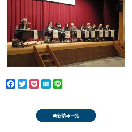
F
T
P
H
Li
a
w
o
at
n
c
itt
c
e
e
e
er
k
n
最新情報一覧
b
et
a
o