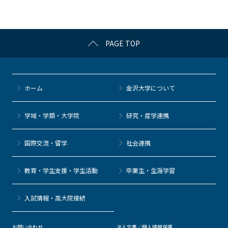
o
k
PAGE TOP
ホーム
金沢大学について
学域・学類・大学院
研究・産学連携
国際交流・留学
社会連携
教育・学生支援・学生活動
卒業生・生涯学習
⼊試情報・高大院接続
お問い合わせ
法人文書／個人情報保護