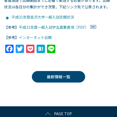
書留速達で出願期間までに必着で郵送する必要があります。出願
状況は各日分の集計ができ次第，下記リンク先で公表されます。
平成31年度金沢大学一般入試志願状況
【参考】
平成31年度一般入試学生募集要項［PDF］
【参考】
インターネット出願
F
T
P
H
Li
a
w
o
at
n
c
itt
c
e
e
e
er
k
n
最新情報一覧
b
et
a
o
o
k
PAGE TOP