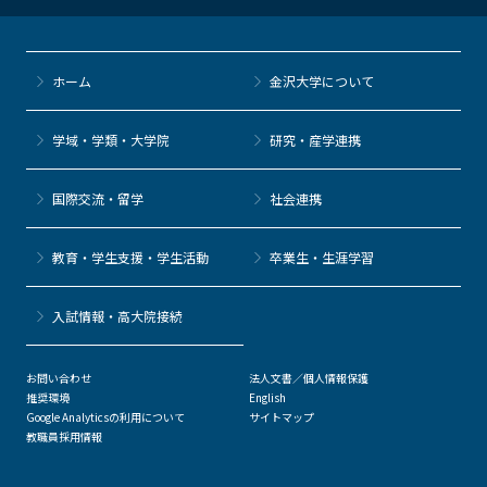
ホーム
金沢大学について
学域・学類・大学院
研究・産学連携
国際交流・留学
社会連携
教育・学生支援・学生活動
卒業生・生涯学習
⼊試情報・高大院接続
お問い合わせ
法人文書／個人情報保護
推奨環境
English
Google Analyticsの利用について
サイトマップ
教職員採用情報