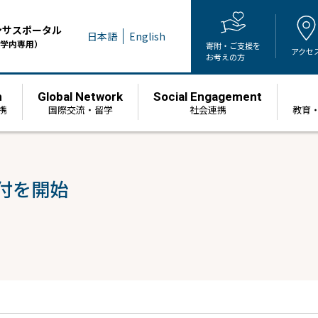
ンサスポータル
日本語
English
学内専用）
寄附・ご支援を
アクセ
お考えの方
h
Global Network
Social Engagement
携
国際交流・留学
社会連携
教育
付を開始