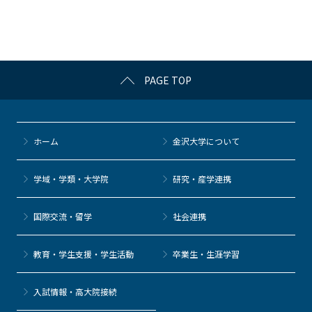
o
o
k
PAGE TOP
ホーム
金沢大学について
学域・学類・大学院
研究・産学連携
国際交流・留学
社会連携
教育・学生支援・学生活動
卒業生・生涯学習
⼊試情報・高大院接続