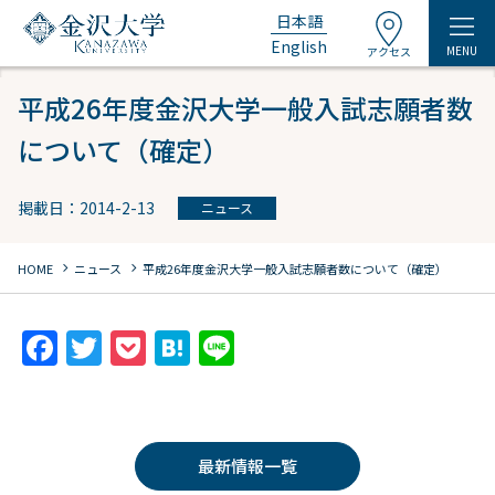
日本語
English
MENU
アクセス
平成26年度金沢大学一般入試志願者数
について（確定）
掲載日：2014-2-13
ニュース
chevron_right
chevron_right
HOME
ニュース
平成26年度金沢大学一般入試志願者数について（確定）
F
T
P
H
Li
a
w
o
at
n
c
itt
c
e
e
e
er
k
n
最新情報一覧
b
et
a