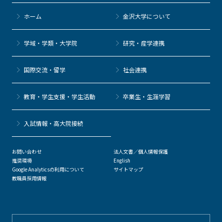
ホーム
金沢大学について
学域・学類・大学院
研究・産学連携
国際交流・留学
社会連携
教育・学生支援・学生活動
卒業生・生涯学習
⼊試情報・高大院接続
お問い合わせ
法人文書／個人情報保護
推奨環境
English
Google Analyticsの利用について
サイトマップ
教職員採用情報