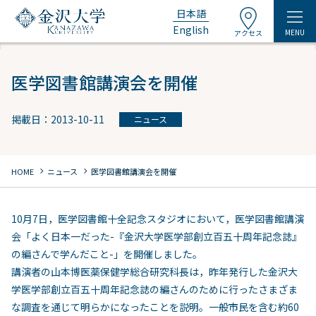
日本語
English
MENU
アクセス
医学図書館講演会を開催
掲載日：2013-10-11
ニュース
chevron_right
chevron_right
HOME
ニュース
医学図書館講演会を開催
10月7日，医学図書館十全記念スタジオにおいて，医学図書館講演
会「よく日本一だった-『金沢大学医学部創立百五十周年記念誌』
の編さんで学んだこと-」を開催しました。
講演者の山本博医薬保健学総合研究科長は，昨年発行した金沢大
学医学部創立百五十周年記念誌の編さんのために行ったさまざま
な調査を通じて明らかになったことを説明。一般市民を含む約60