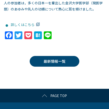
人の参加者は，多くの日本一を輩出した金沢大学医学部（現医学
類）のあゆみや先人の功績について熱心に耳を傾けました。
詳しくはこちら
F
T
P
H
Li
a
w
o
at
n
c
itt
c
e
e
e
er
k
n
最新情報一覧
b
et
a
o
o
k
PAGE TOP