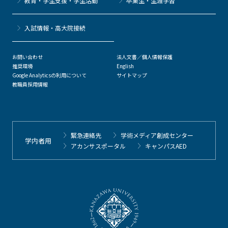
教育・学生支援・学生活動
卒業生・生涯学習
⼊試情報・高大院接続
お問い合わせ
法人文書／個人情報保護
推奨環境
English
Google Analyticsの利用について
サイトマップ
教職員採用情報
緊急連絡先
学術メディア創成センター
学内者用
アカンサスポータル
キャンパスAED