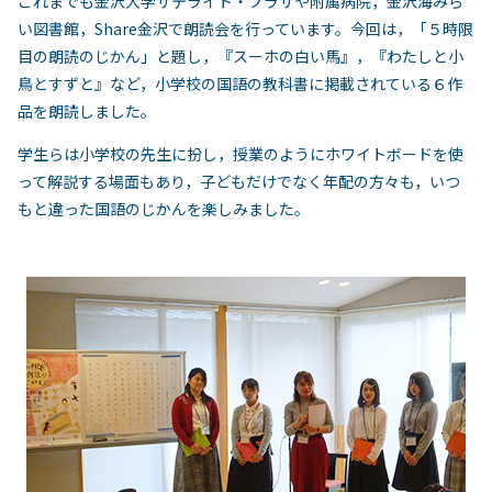
これまでも金沢大学サテライト・プラザや附属病院，金沢海みら
い図書館，Share金沢で朗読会を行っています。今回は，「５時限
目の朗読のじかん」と題し，『スーホの白い馬』，『わたしと小
鳥とすずと』など，小学校の国語の教科書に掲載されている６作
品を朗読しました。
学生らは小学校の先生に扮し，授業のようにホワイトボードを使
って解説する場面もあり，子どもだけでなく年配の方々も，いつ
もと違った国語のじかんを楽しみました。