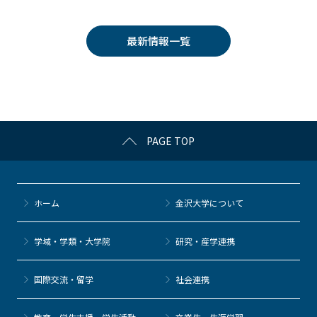
c
itt
c
e
e
e
er
k
n
最新情報一覧
b
et
a
o
o
k
PAGE TOP
ホーム
金沢大学について
学域・学類・大学院
研究・産学連携
国際交流・留学
社会連携