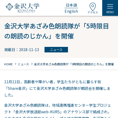
日本語
English
MENU
アクセス
金沢大学あざみ色朗読隊が「5時限目
の朗読のじかん」を開催
掲載日：2018-11-13
ニュース
chevron_right
chevron_right
HOME
ニュース
金沢大学あざみ色朗読隊が「5時限目の朗読のじかん」を開催
11月11日，高齢者や障がい者，学生たちがともに暮らす街
「Share金沢」にて金沢大学あざみ色朗読隊が朗読会を開催しま
した。
金沢大学あざみ色朗読隊は，地域連携推進センター学生プロジェ
クト「金沢大学放送局web-KURS」のアナウンス部で結成され，