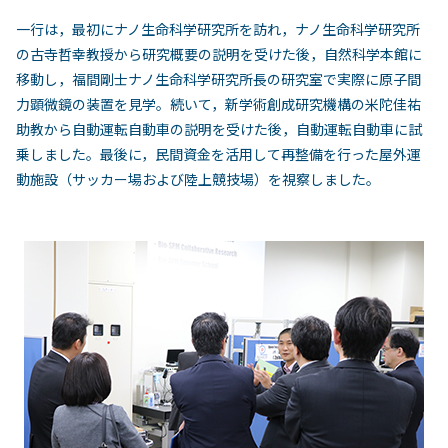
一行は，最初にナノ生命科学研究所を訪れ，ナノ生命科学研究所
の古寺哲幸教授から研究概要の説明を受けた後，自然科学本館に
移動し，福間剛士ナノ生命科学研究所長の研究室で実際に原子間
力顕微鏡の装置を見学。続いて，新学術創成研究機構の米陀佳祐
助教から自動運転自動車の説明を受けた後，自動運転自動車に試
乗しました。最後に，民間資金を活用して再整備を行った屋外運
動施設（サッカー場および陸上競技場）を視察しました。