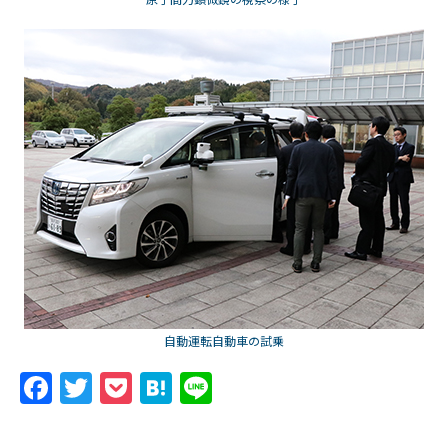
自動運転自動車の試乗
F
T
P
H
Li
a
w
o
at
n