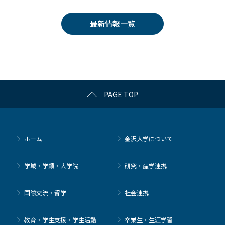
c
itt
c
e
e
e
er
k
n
最新情報一覧
b
et
a
o
o
k
PAGE TOP
ホーム
金沢大学について
学域・学類・大学院
研究・産学連携
国際交流・留学
社会連携
教育・学生支援・学生活動
卒業生・生涯学習