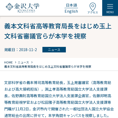
日本語
English
MENU
アクセス
義本文科省高等教育局長をはじめ玉上
文科省審議官らが本学を視察
掲載日：2018-11-2
ニュース
chevron_right
chevron_right
HOME
ニュース
義本文科省高等教育局長をはじめ玉上文科省審議官らが本学を視察
文部科学省の義本博司高等教育局長，玉上晃審議官（高等教育局
および高大接続担当），淵上孝高等教育局国立大学法人支援課
長，佐野壽則高等教育局国立大学法人支援課企画官，佐藤邦明高
等教育局視学官および松田雅子高等教育局国立大学法人支援課専
門職が11月2日，金沢市内で開催された一般社団法人国立大学協会
通常総会の出席に併せて，本学角間キャンパスを視察しました。