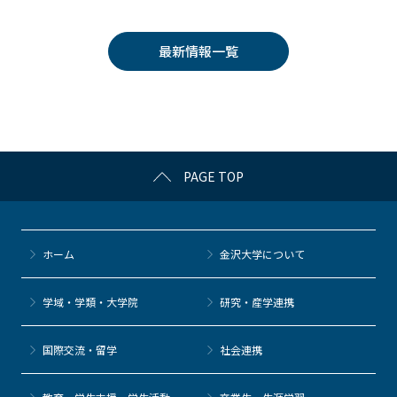
c
itt
c
e
e
e
er
k
n
最新情報一覧
b
et
a
o
o
k
PAGE TOP
ホーム
金沢大学について
学域・学類・大学院
研究・産学連携
国際交流・留学
社会連携