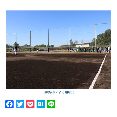
山崎学長による始球式
F
T
P
H
Li
a
w
o
at
n