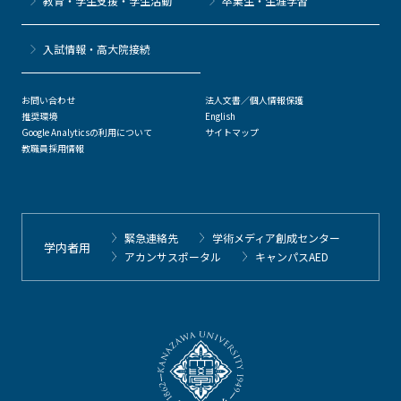
教育・学生支援・学生活動
卒業生・生涯学習
⼊試情報・高大院接続
お問い合わせ
法人文書／個人情報保護
推奨環境
English
Google Analyticsの利用について
サイトマップ
教職員採用情報
緊急連絡先
学術メディア創成センター
学内者用
アカンサスポータル
キャンパスAED