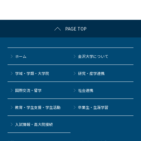
o
o
k
PAGE TOP
ホーム
金沢大学について
学域・学類・大学院
研究・産学連携
国際交流・留学
社会連携
教育・学生支援・学生活動
卒業生・生涯学習
⼊試情報・高大院接続