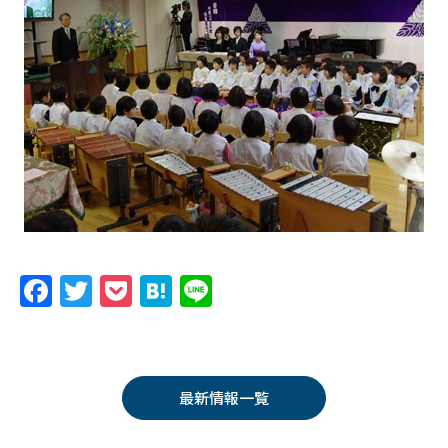
F
T
P
H
Li
a
w
o
at
n
c
itt
c
e
e
e
er
k
n
最新情報一覧
b
et
a