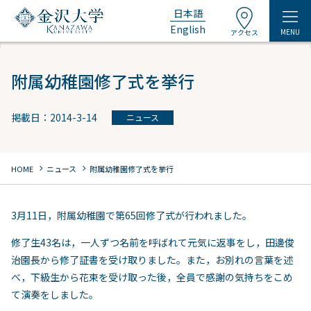
日本語
English
MENU
アクセス
附属幼稚園修了式を挙行
掲載日：2014-3-14
ニュース
chevron_right
chevron_right
HOME
ニュース
附属幼稚園修了式を挙行
3月11日，附属幼稚園で第65回修了式が行われました。
修了生43名は，一人ずつ名前を呼ばれて元気に返事をし，田邊俊
治園長から修了証書を受け取りました。また，お別れの言葉を述
べ，下級生から花束を受け取った後，全員で感謝の気持ちをこめ
て演奏をしました。