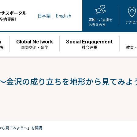
ンサスポータル
日本語
English
学内専用）
寄附・ご支援を
アクセ
お考えの方
h
Global Network
Social Engagement
携
国際交流・留学
社会連携
教育
 ～金沢の成り立ちを地形から見てみよ
から見てみよう～」を開講