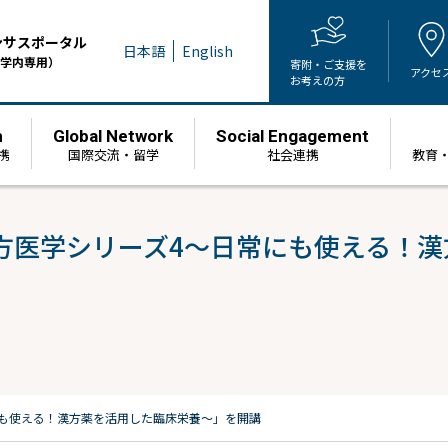
ンサスポータル
日本語
English
学内専用）
寄附・ご支援を
アクセ
お考えの方
h
Global Network
Social Engagement
携
国際交流・留学
社会連携
教育
方医学シリーズ4～日常にも使える！漢
も使える！漢方薬を活用した臨床栄養～」を開講