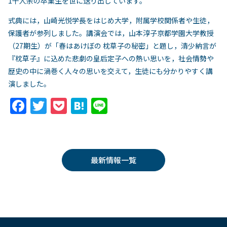
1千人余の卒業生を世に送り出しています。
式典には，山崎光悦学長をはじめ大学，附属学校関係者や生徒，
保護者が参列しました。講演会では，山本淳子京都学園大学教授
（27期生）が「春はあけぼの 枕草子の秘密」と題し，清少納言が
『枕草子』に込めた悲劇の皇后定子への熱い思いを，社会情勢や
歴史の中に渦巻く人々の思いを交えて，生徒にも分かりやすく講
演しました。
F
T
P
H
Li
a
w
o
at
n
c
itt
c
e
e
e
er
k
n
最新情報一覧
b
et
a
o
o
k