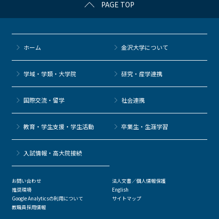
PAGE TOP
ホーム
金沢大学について
学域・学類・大学院
研究・産学連携
国際交流・留学
社会連携
教育・学生支援・学生活動
卒業生・生涯学習
⼊試情報・高大院接続
お問い合わせ
法人文書／個人情報保護
推奨環境
English
Google Analyticsの利用について
サイトマップ
教職員採用情報