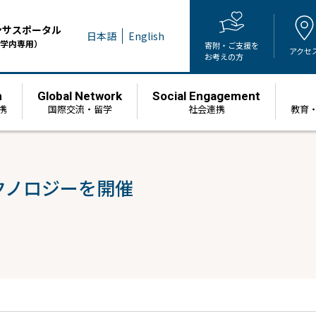
ンサスポータル
日本語
English
学内専用）
寄附・ご支援を
アクセ
お考えの方
h
Global Network
Social Engagement
携
国際交流・留学
社会連携
教育
クノロジーを開催