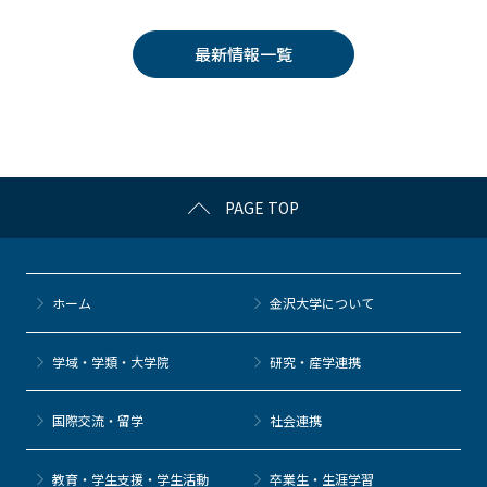
c
itt
c
e
e
e
er
k
n
最新情報一覧
b
et
a
o
o
k
PAGE TOP
ホーム
金沢大学について
学域・学類・大学院
研究・産学連携
国際交流・留学
社会連携
教育・学生支援・学生活動
卒業生・生涯学習