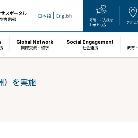
ンサスポータル
日本語
English
学内専用）
寄附・ご支援を
アクセ
お考えの方
h
Global Network
Social Engagement
携
国際交流・留学
社会連携
教育
洲）を実施