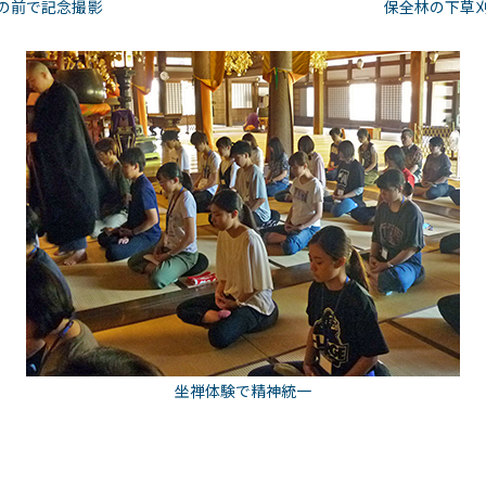
の前で記念撮影
保全林の下草
坐禅体験で精神統一