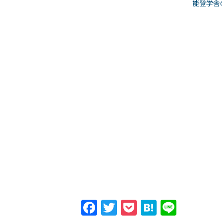
能登学舎
Facebook
Twitter
Pocket
Hatena
Line