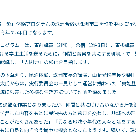
地域「超」体験プログラムの珠洲合宿が珠洲市三崎町を中心に行わ
，今年で5年目となります。
ログラム」は，事前講義（3回），合宿（2泊3日），事後講義
ける学生生活を送るために，仲間と苦楽を共にする環境下で，
認識し，「人間力」の強化を目指します。
の下草刈り，民泊体験，珠洲市長の講演，山崎光悦学長や柴田
太氏からは，実行委員会の一員として運営に携わった「奥能登国
域に根差した多様な生き方について理解を深めました。
の過酷な作業となりましたが，仲間と共に助け合いながら汗を
学習した内容をもとに民泊先の方と意見を交わし，地域への理
ことがたくさんあった」「異なる地域や年代の人々と話をする
もに自身と向き合う貴重な機会となったようです。続いて，珠