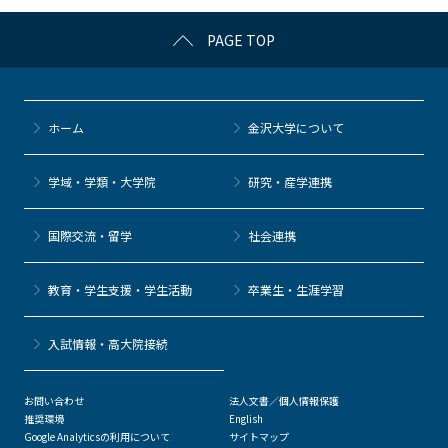
k
PAGE TOP
ホーム
金沢大学について
学域・学類・大学院
研究・産学連携
国際交流・留学
社会連携
教育・学生支援・学生活動
卒業生・生涯学習
⼊試情報・高大院接続
お問い合わせ
法人文書／個人情報保護
推奨環境
English
Google Analyticsの利用について
サイトマップ