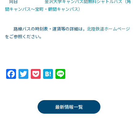
同日
金沢大学キャンパス間無料シャトルバス（角
間キャンパス～宝町・鶴間キャンパス）
路線バスの時刻表・運賃等の詳細は，
北陸鉄道ホームページ
をご参照ください。
F
T
P
H
Li
a
w
o
at
n
c
itt
c
e
e
e
er
k
n
最新情報一覧
b
et
a
o
o