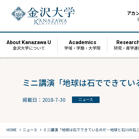
アカ
（
Kanazawa U
Academics
Researc
About
金沢大学について
学域・学類・大学院
研究・産学連
ミニ講演「地球は石でできてい
掲載日：2018-7-30
ニュース
chevron_right
chevron_right
HOME
ニュース
ミニ講演「地球は石でできているのだ－地球と石川の石