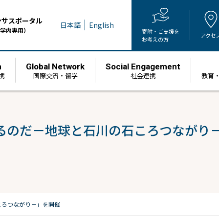
ンサスポータル
日本語
English
学内専用）
寄附・ご支援を
アクセ
お考えの方
h
Global Network
Social Engagement
携
国際交流・留学
社会連携
教育
るのだ－地球と石川の石ころつながり
ころつながり－」を開催