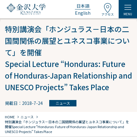
日本語
English
MENU
アクセス
特別講演会「ホンジュラス－日本の二
国間関係の展望とユネスコ事業につい
て」を開催
Special Lecture “Honduras: Future
of Honduras-Japan Relationship and
UNESCO Projects” Takes Place
掲載日：2018-7-24
ニュース
chevron_right
chevron_right
HOME
ニュース
特別講演会「ホンジュラス－日本の二国間関係の展望とユネスコ事業について」を
開催
Special Lecture “Honduras: Future of Honduras-Japan Relationship and
UNESCO Projects” Takes Place