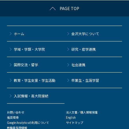
k
PAGE TOP
ホーム
金沢大学について
学域・学類・大学院
研究・産学連携
国際交流・留学
社会連携
教育・学生支援・学生活動
卒業生・生涯学習
⼊試情報・高大院接続
お問い合わせ
法人文書／個人情報保護
推奨環境
English
Google Analyticsの利用について
サイトマップ
教職員採用情報