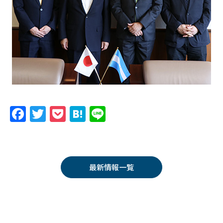
F
T
P
H
Li
a
w
o
at
n
c
itt
c
e
e
e
er
k
n
最新情報一覧
b
et
a
o
o