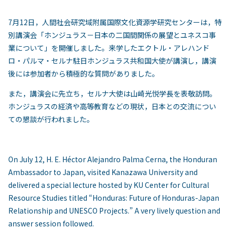
7月12日，人間社会研究域附属国際文化資源学研究センターは，特
別講演会「ホンジュラス－日本の二国間関係の展望とユネスコ事
業について」を開催しました。来学したエクトル・アレハンド
ロ・パルマ・セルナ駐日ホンジュラス共和国大使が講演し，講演
後には参加者から積極的な質問がありました。
また，講演会に先立ち，セルナ大使は山崎光悦学長を表敬訪問。
ホンジュラスの経済や高等教育などの現状，日本との交流につい
ての懇談が行われました。
On July 12, H. E. Héctor Alejandro Palma Cerna, the Honduran
Ambassador to Japan, visited Kanazawa University and
delivered a special lecture hosted by KU Center for Cultural
Resource Studies titled “Honduras: Future of Honduras-Japan
Relationship and UNESCO Projects.” A very lively question and
answer session followed.