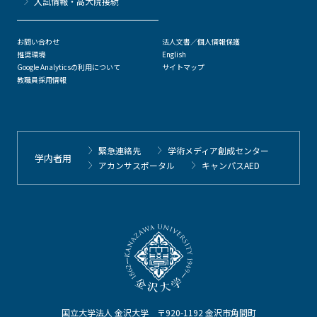
⼊試情報・高大院接続
お問い合わせ
法人文書／個人情報保護
推奨環境
English
Google Analyticsの利用について
サイトマップ
教職員採用情報
緊急連絡先
学術メディア創成センター
学内者用
アカンサスポータル
キャンパスAED
国立大学法人 金沢大学 〒920-1192 金沢市角間町