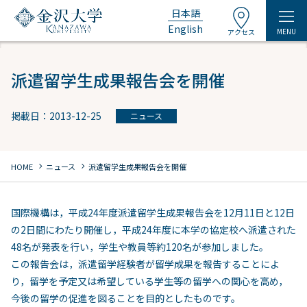
日本語
English
MENU
アクセス
派遣留学生成果報告会を開催
掲載日：2013-12-25
ニュース
chevron_right
chevron_right
HOME
ニュース
派遣留学生成果報告会を開催
国際機構は，平成24年度派遣留学生成果報告会を12月11日と12日
の2日間にわたり開催し，平成24年度に本学の協定校へ派遣された
48名が発表を行い，学生や教員等約120名が参加しました。
この報告会は，派遣留学経験者が留学成果を報告することによ
り，留学を予定又は希望している学生等の留学への関心を高め，
今後の留学の促進を図ることを目的としたものです。