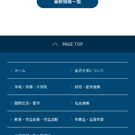
最新情報一覧
b
et
a
o
o
k
PAGE TOP
ホーム
金沢大学について
学域・学類・大学院
研究・産学連携
国際交流・留学
社会連携
教育・学生支援・学生活動
卒業生・生涯学習