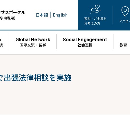
ンサスポータル
日本語
English
学内専用）
寄附・ご支援を
アクセ
お考えの方
h
Global Network
Social Engagement
携
国際交流・留学
社会連携
教育
で出張法律相談を実施